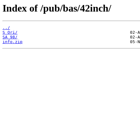
Index of /pub/bas/42inch/
../
S Ori/
SA 98/
info.zip