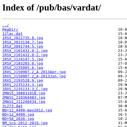
Index of /pub/bas/vardat/
../
@eaDir/
12lac.dat
1RSX_J022735.8.jpg
1RSX_J023138.7.jpg
1RSX_J091744.5.jpg
1RSX_J101432.0-1.jpg
1RSX_J101432.0-2.jpg
1RSX_J124147.5.jpg
1RSX_J183203.0.jpg
1RSX_J235005.6.jpg
1RXS_J150907.2_A-2013Apr.jpg
1RXS_J150907.2_A-2013Jun.jpg
1RXS_J193528.9.jpg
1RXS_J235133.3.jpg
1RXS_J235133.3_C.jpg
2MASS_J08031018.jpg
2MASS_J10364483.jpg
2MASS_J11240434.jpg
3c273.dat
BD+12_4499-may2012.jpg
BD+12_4499.jpg
BD+58_2030.jpg
BM_Sco-2012-2019.jpg