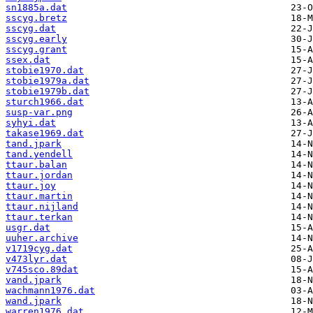
sn1885a.dat
sscyg.bretz
sscyg.dat
sscyg.early
sscyg.grant
ssex.dat
stobie1970.dat
stobie1979a.dat
stobie1979b.dat
sturch1966.dat
susp-var.png
syhyi.dat
takase1969.dat
tand.jpark
tand.yendell
ttaur.balan
ttaur.jordan
ttaur.joy
ttaur.martin
ttaur.nijland
ttaur.terkan
usgr.dat
uuher.archive
v1719cyg.dat
v473lyr.dat
v745sco.89dat
vand.jpark
wachmann1976.dat
wand.jpark
warren1976.dat