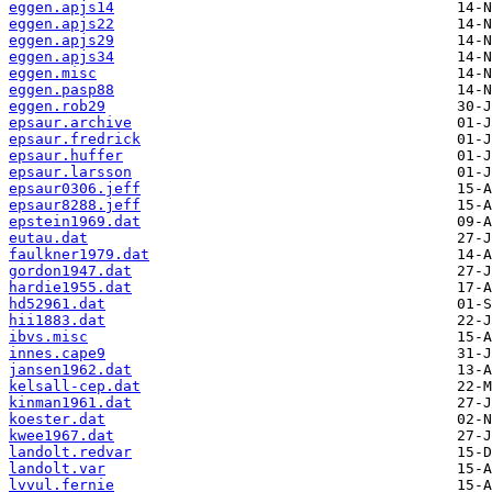
eggen.apjs14
eggen.apjs22
eggen.apjs29
eggen.apjs34
eggen.misc
eggen.pasp88
eggen.rob29
epsaur.archive
epsaur.fredrick
epsaur.huffer
epsaur.larsson
epsaur0306.jeff
epsaur8288.jeff
epstein1969.dat
eutau.dat
faulkner1979.dat
gordon1947.dat
hardie1955.dat
hd52961.dat
hii1883.dat
ibvs.misc
innes.cape9
jansen1962.dat
kelsall-cep.dat
kinman1961.dat
koester.dat
kwee1967.dat
landolt.redvar
landolt.var
lvvul.fernie