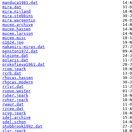
manduca1981.dat
mira.dat
mira.nijland
mira.stebbins
mira.wargentin
mucep.archive
mucep.hassen
mucep.larsson
mucep.misc
n1624.jpg
nakagiri-miras.dat
penston1972.dat
pleione.dat
polaris.dat
prokofieva1961.dat
rcom.jpark
rcrb.dat
rhocas.hassen
rhocas.modern
rrlyr.dat
rspup.wester
ruher.jpark
rvher.jpark
rwaur.dat
rzcep.dat
scyg.jpark
sdel.archive
sdel.schon
shobbrook1992.dat
slyr.jpark