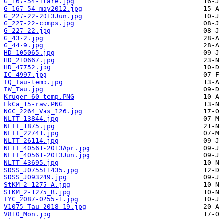
G_167-54-flare.jpg
G_167-54-may2012.jpg
G_227-22-2013Jun.jpg
G_227-22-comps.jpg
G_227-22.jpg
G_43-2.jpg
G_44-9.jpg
HD_105065.jpg
HD_210667.jpg
HD_47752.jpg
IC_4997.jpg
IQ_Tau-temp.jpg
IW_Tau.jpg
Kruger_60-temp.PNG
LkCa_15-raw.PNG
NGC_2264_Vas_126.jpg
NLTT_13844.jpg
NLTT_1875.jpg
NLTT_22741.jpg
NLTT_26114.jpg
NLTT_40561-2013Apr.jpg
NLTT_40561-2013Jun.jpg
NLTT_43695.jpg
SDSS_J0755+1435.jpg
SDSS_J093249.jpg
StKM_2-1275_A.jpg
StKM_2-1275_B.jpg
TYC_2087-0255-1.jpg
V1075_Tau-2018-19.jpg
V810_Mon.jpg