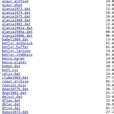
aiaur.archive
aiaur.phot
alania1972.dat
alania1974.dat
alania1975.dat
alania1980.dat
alania1982.dat
alania1982a.dat
alania1986a.dat
alania1986b.dat
babel1989.dat
betlyr.guthnick
betlyr.huffer
betlyr.larsson
betlyr.stebbins
bmsco.paren
bmsco.plates
bnmon.dat
bott.csv
celis.dat
clube1969.dat
coaur.archive
cousins.misc
dean1977b.dat
dean1981.dat
delsct.dat
dftau.dat
dklac.dat
dtcyg.dat
dupuy1973.dat