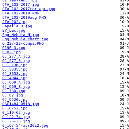
CI_Tau-temp.jpg
CTA_102-2017.jpg
CTA_102-2017mar-apr.jpg
CTA_102-2019.PNG
CTA_102-2019aug.PNG
CTA_102.jpg
Capella_H.jpg
EV_Lac.jpg
Egg_Nebula_N.jpg
Egg_Nebula_chart.jpg
G 227-22-comps.PNG
G196-3.jpg
GJ82.jpg
GJ_277_A.jpg
GJ_277_B.jpg
GJ_3136.jpg
GJ_3335.jpg
GJ_3653.jpg
GJ_4044.jpg
GJ_669_A.jpg
GJ_669_B.jpg
GJ_730.jpg
GJ_82.jpg
GJ_9520.jpg
GSC1484-0518.jpg
G_10-52.jpg
G_119-62.jpg
G_122-74.jpg
G_125-36.jpg
G_167-54-apr2012.jpg