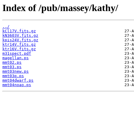
Index of /pub/massey/kathy/
../
kCl17V.fits.gz
kN3603V.fits.gz
kpis24V.fits.gz
ktr14V.fits.gz
ktr16V.fits.gz
m31spect.pdf
magellan.ps
mmt02.ps
mmt03.ps
mmt03new.ps
mmt03p.ps
mmt04dwarf.ps
mmt04noao.ps